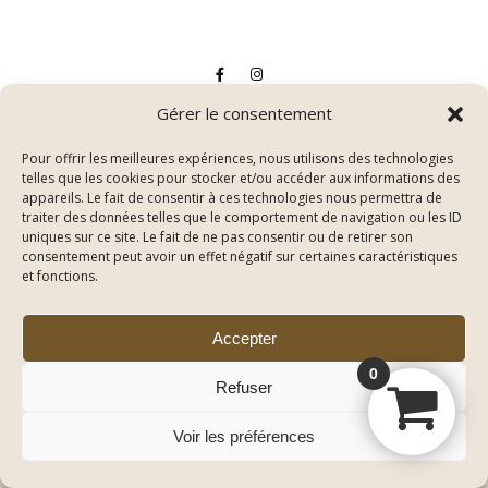
Gérer le consentement
Pour offrir les meilleures expériences, nous utilisons des technologies
telles que les cookies pour stocker et/ou accéder aux informations des
Thème Bard par
WP Royal
.
appareils. Le fait de consentir à ces technologies nous permettra de
Conditions Générales de Vente
Mentions légales
traiter des données telles que le comportement de navigation ou les ID
uniques sur ce site. Le fait de ne pas consentir ou de retirer son
Politique de confidentialité
Nous contacter
On parle de nous
consentement peut avoir un effet négatif sur certaines caractéristiques
et fonctions.
Accepter
HAUT DE PAGE
0
Refuser
Voir les préférences