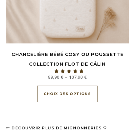
CHANCELIÈRE BÉBÉ COSY OU POUSSETTE
COLLECTION FLOT DE CÂLIN
Plage de prix : 89,90 € à 107,
89,90
€
107,90
€
–
Note
5.00
Ce produit a plusieu
sur 5
CHOIX DES OPTIONS
DÉCOUVRIR PLUS DE MIGNONNERIES ♡