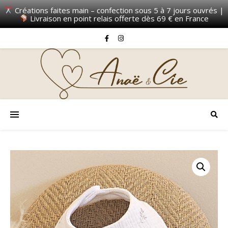
Créations faites main – confection sous 5 à 7 jours ouvrés |
Livraison en point relais offerte dès 69 € en France