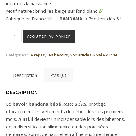
idéal dès la naissance.
Motif nature : brindilles beige sur fond blanc
Fabriqué en France
—
BANDANA
➜ 7ᵉ offert dès 6 !
quantité de Bavoir Bandana Rosée d'éveil
AJOUTER AU PANIER
Catégories :
Le repas
,
Les bavoirs
,
Nos articles
,
Rosée d'Eveil
Description
Avis (0)
DESCRIPTION
Le
bavoir bandana bébé
Rosée d’Éveil
protège
efficacement les vêtements de bébé, dès ses premiers
mois.
Ainsi
, il devient un indispensable lors des biberons,
de la diversification alimentaire ou des poussées
dentaires. Son style naturel et raffiné sublime chaque