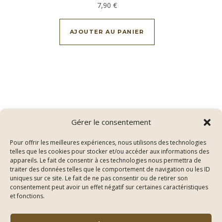
7,90
€
AJOUTER AU PANIER
Gérer le consentement
Pour offrir les meilleures expériences, nous utilisons des technologies
telles que les cookies pour stocker et/ou accéder aux informations des
appareils. Le fait de consentir à ces technologies nous permettra de
traiter des données telles que le comportement de navigation ou les ID
uniques sur ce site. Le fait de ne pas consentir ou de retirer son
consentement peut avoir un effet négatif sur certaines caractéristiques
Thème Bard par
WP Royal
.
et fonctions.
Conditions Générales de Vente
Mentions légales
Politique de confidentialité
Nous contacter
On parle de nous