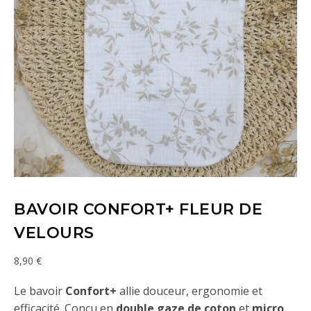
BAVOIR CONFORT+ FLEUR DE
VELOURS
8,90
€
Le bavoir
Confort+
allie douceur, ergonomie et
efficacité. Conçu en
double gaze de coton
et
micro