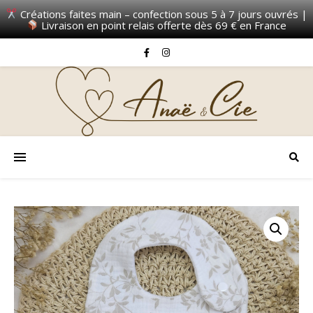
Créations faites main – confection sous 5 à 7 jours ouvrés |
Livraison en point relais offerte dès 69 € en France