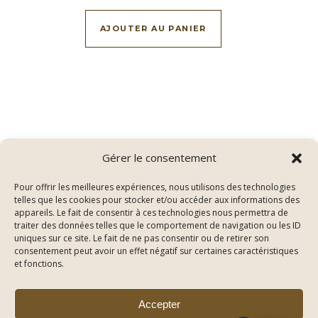
AJOUTER AU PANIER
Gérer le consentement
Pour offrir les meilleures expériences, nous utilisons des technologies
telles que les cookies pour stocker et/ou accéder aux informations des
appareils. Le fait de consentir à ces technologies nous permettra de
traiter des données telles que le comportement de navigation ou les ID
uniques sur ce site. Le fait de ne pas consentir ou de retirer son
consentement peut avoir un effet négatif sur certaines caractéristiques
Thème Bard par
WP Royal
.
et fonctions.
Conditions Générales de Vente
Mentions légales
Politique de confidentialité
Nous contacter
On parle de nous
Accepter