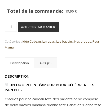
Total de la commande:
19,90
€
quantité de Duo de bavoirs “Bonne fête Papa & Maman"
AJOUTER AU PANIER
Catégories :
Idée Cadeau
,
Le repas
,
Les bavoirs
,
Nos articles
,
Pour
Maman
Description
Avis (0)
DESCRIPTION
UN DUO PLEIN D’AMOUR POUR CÉLÉBRER LES
PARENTS
Craquez pour ce cadeau fête des parents bébé composé
de deux bavoirs bandana “Bonne fête Papa” et “Bonne fête