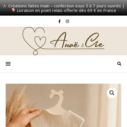
Créations faites main – confection sous 5 à 7 jours ouvrés |
Livraison en point relais offerte dès 69 € en France