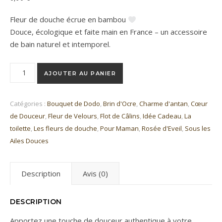
Fleur de douche écrue en bambou
Douce, écologique et faite main en France – un accessoire
de bain naturel et intemporel.
quantité de Fleur de douche écrue en bambou – Douceur natur
AJOUTER AU PANIER
Catégories :
Bouquet de Dodo
,
Brin d'Ocre
,
Charme d'antan
,
Cœur
de Douceur
,
Fleur de Velours
,
Flot de Câlins
,
Idée Cadeau
,
La
toilette
,
Les fleurs de douche
,
Pour Maman
,
Rosée d'Eveil
,
Sous les
Ailes Douces
Description
Avis (0)
DESCRIPTION
Apportez une touche de douceur authentique à votre