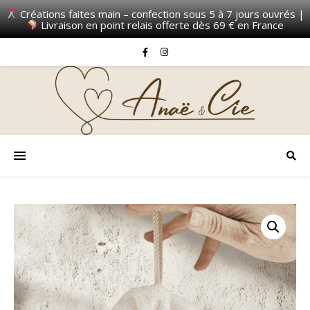
Créations faites main – confection sous 5 à 7 jours ouvrés |
Livraison en point relais offerte dès 69 € en France