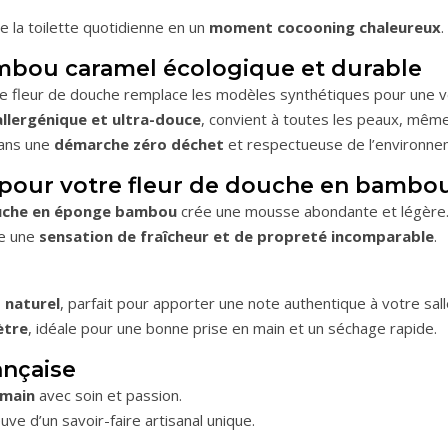
e la toilette quotidienne en un
moment cocooning chaleureux
.
mbou caramel écologique et durable
te fleur de douche remplace les modèles synthétiques pour une ver
llergénique et ultra-douce
, convient à toutes les peaux, même
 dans une
démarche zéro déchet
et respectueuse de l’environne
our votre fleur de douche en bambo
ouche en éponge bambou
crée une mousse abondante et légère
re une
sensation de fraîcheur et de propreté incomparable
.
 naturel
, parfait pour apporter une note authentique à votre sall
ètre
, idéale pour une bonne prise en main et un séchage rapide.
ançaise
 main
avec soin et passion.
ve d’un savoir-faire artisanal unique.