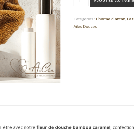
AJOUTER AU PANI
Catégories :
Charme d'antan
,
La t
Ailes Douces
n-être avec notre
fleur de douche bambou caramel
, confectio