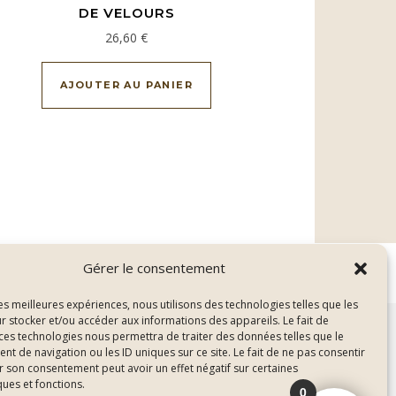
DE VELOURS
0 €
26,60
€
eurs variations. Les options peuvent être choisies sur la page du 
AJOUTER AU PANIER
Gérer le consentement
les meilleures expériences, nous utilisons des technologies telles que les
r stocker et/ou accéder aux informations des appareils. Le fait de
 ces technologies nous permettra de traiter des données telles que le
 de navigation ou les ID uniques sur ce site. Le fait de ne pas consentir
Nous contacter
On parle de nous
r son consentement peut avoir un effet négatif sur certaines
ques et fonctions.
0