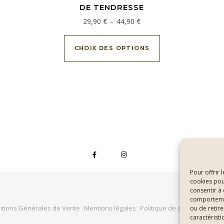
DE TENDRESSE
Plage de prix : 29,90 € à 44,9
29,90
€
44,90
€
–
Ce produit a plusi
CHOIX DES OPTIONS
Pour offrir 
cookies pou
consentir à
comportement
itions Générales de Vente
Mentions légales
Politique de confidentialité
ou de retire
caractéristi