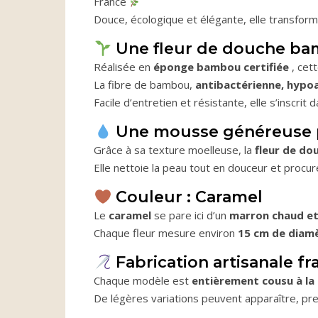
France
Douce, écologique et élégante, elle transform
Une fleur de douche ba
Réalisée en
éponge bambou certifiée
, cet
La fibre de bambou,
antibactérienne, hypoa
Facile d’entretien et résistante, elle s’inscrit
Une mousse généreuse p
Grâce à sa texture moelleuse, la
fleur de d
Elle nettoie la peau tout en douceur et procu
Couleur : Caramel
Le
caramel
se pare ici d’un
marron chaud et
Chaque fleur mesure environ
15 cm de diam
Fabrication artisanale fr
Chaque modèle est
entièrement cousu à la
De légères variations peuvent apparaître, preu