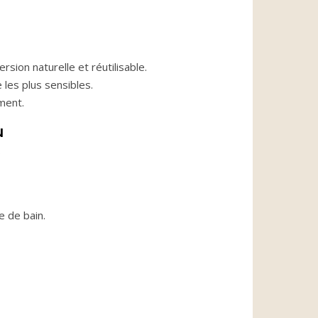
sion naturelle et réutilisable.
 les plus sensibles.
ment.
u
.
e de bain.