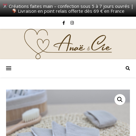
Créations faites main – confection sous 5 à 7 jours ouvrés |
Livraison en point relais offerte dès 69 € en France