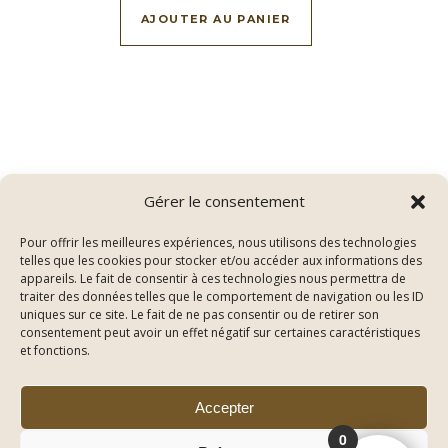
AJOUTER AU PANIER
Gérer le consentement
Pour offrir les meilleures expériences, nous utilisons des technologies
telles que les cookies pour stocker et/ou accéder aux informations des
appareils. Le fait de consentir à ces technologies nous permettra de
traiter des données telles que le comportement de navigation ou les ID
uniques sur ce site. Le fait de ne pas consentir ou de retirer son
consentement peut avoir un effet négatif sur certaines caractéristiques
Thème Bard par
WP Royal
.
et fonctions.
Conditions Générales de Vente
Mentions légales
Politique de confidentialité
Nous contacter
On parle de nous
Accepter
0