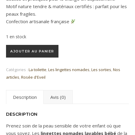
Motif nature tendre & matériaux certifiés : parfait pour les
peaux fragiles.
Confection artisanale française
1 en stock
quantité de Lot de 7 lingettes nomades Rosée d'Eveil
AJOUTER AU PANIER
Catégories :
La toilette
,
Les lingettes nomades
,
Les sorties
,
Nos
articles
,
Rosée d'Eveil
Description
Avis (0)
DESCRIPTION
Prenez soin de la peau sensible de votre enfant où que
vous soyez. Les
lingettes nomades lavables bébé
de la