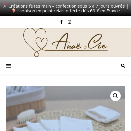
Créations faites main – confection sous 5 à 7 jours ouvrés |
Livraison en point relais offerte dès 69 € en France