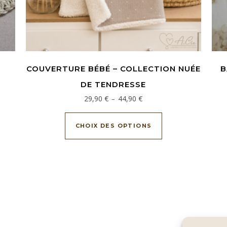
COUVERTURE BÉBÉ – COLLECTION NUÉE
B
DE TENDRESSE
Plage de prix : 29,90 € à 44,9
29,90
€
44,90
€
–
Ce produit a plusi
CHOIX DES OPTIONS