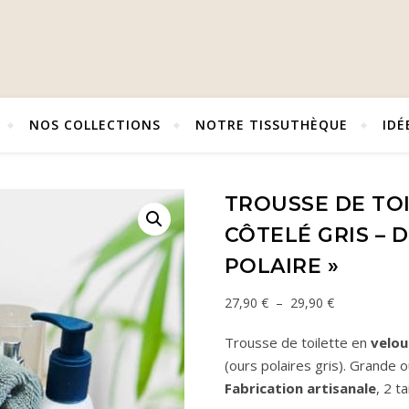
NOS COLLECTIONS
NOTRE TISSUTHÈQUE
IDÉ
TROUSSE DE TO
CÔTELÉ GRIS – 
POLAIRE »
Plage de pri
–
27,90
€
29,90
€
Trousse de toilette en
velou
(ours polaires gris). Grande 
Fabrication artisanale
, 2 ta