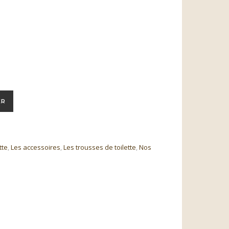
te en velours côtelé gris – Doublure « Brise Polaire »
ER
tte
,
Les accessoires
,
Les trousses de toilette
,
Nos