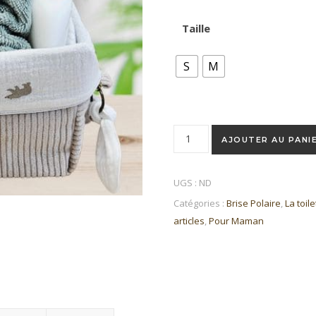
Taille
S
M
quantité de Trousse de toilet
AJOUTER AU PANI
UGS :
ND
Catégories :
Brise Polaire
,
La toile
articles
,
Pour Maman