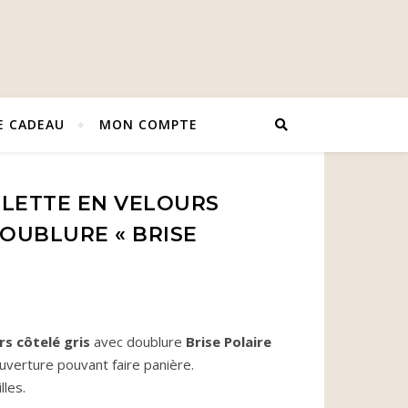
E CADEAU
MON COMPTE
ILETTE EN VELOURS
DOUBLURE « BRISE
x : 27,90 € à 29,90 €
rs côtelé gris
avec doublure
Brise Polaire
ouverture pouvant faire panière.
illes.