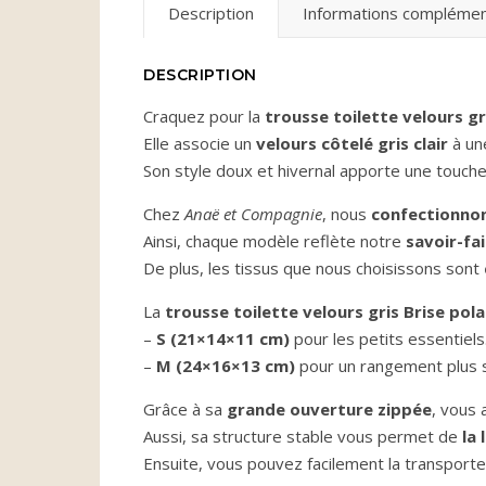
Description
Informations complémen
DESCRIPTION
Craquez pour la
trousse toilette velours gr
Elle associe un
velours côtelé gris clair
à u
Son style doux et hivernal apporte une touche
Chez
Anaë et Compagnie
, nous
confectionnons
Ainsi, chaque modèle reflète notre
savoir-fai
De plus, les tissus que nous choisissons sont
La
trousse toilette velours gris Brise pola
–
S (21×14×11 cm)
pour les petits essentiels
–
M (24×16×13 cm)
pour un rangement plus 
Grâce à sa
grande ouverture zippée
, vous
Aussi, sa structure stable vous permet de
la 
Ensuite, vous pouvez facilement la transport