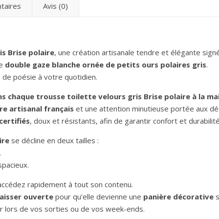
taires
Avis (0)
is Brise polaire
, une création artisanale tendre et élégante sig
ne
double gaze blanche ornée de petits ours polaires gris
.
 de poésie à votre quotidien.
 chaque trousse toilette velours gris Brise polaire à la ma
re artisanal français
et une attention minutieuse portée aux dét
certifiés
, doux et résistants, afin de garantir confort et durabilité
ire
se décline en deux tailles :
.
spacieux.
 accédez rapidement à tout son contenu.
laisser ouverte
pour qu’elle devienne une
panière décorative
s
er lors de vos sorties ou de vos week-ends.