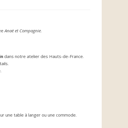
née
Anaë et Compagnie
.
in
dans notre atelier des Hauts-de-France.
ails.
.
ur une table à langer ou une commode.