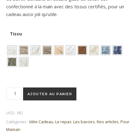
confectionné à la main avec des tissus certifiés, pour un
cadeau aussi joli qu’utile.
Tissu
quantité de Bavoir fête des pères bébé “Bonne fête Papa”
AJOUTER AU PANIER
UGS :
ND
Catégories :
Idée Cadeau
,
Le repas
,
Les bavoirs
,
Nos articles
,
Pour
Maman