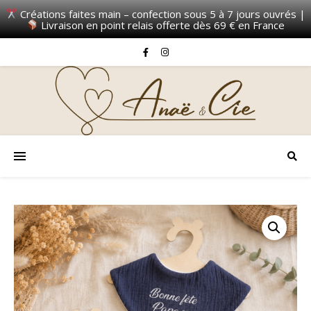
Créations faites main – confection sous 5 à 7 jours ouvrés |
Livraison en point relais offerte dès 69 € en France