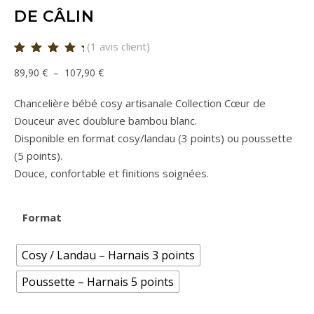
DE CÂLIN
(
1
avis client)
Noté
1
5.00
Plage de prix : 89,90 € à 107,90 €
–
89,90
€
107,90
€
sur 5 basé
sur
notation
client
Chancelière bébé cosy artisanale Collection Cœur de
Douceur avec doublure bambou blanc.
Disponible en format cosy/landau (3 points) ou poussette
(5 points).
Douce, confortable et finitions soignées.
Format
Cosy / Landau – Harnais 3 points
Poussette – Harnais 5 points