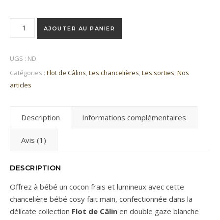
quantité de Chancelière bébé cosy ou poussette Collection Flo
AJOUTER AU PANIER
UGS :
ND
Catégories :
Flot de Câlins
,
Les chancelières
,
Les sorties
,
Nos
articles
Description
Informations complémentaires
Avis (1)
DESCRIPTION
Offrez à bébé un cocon frais et lumineux avec cette
chancelière bébé cosy fait main, confectionnée dans la
délicate collection
Flot de Câlin
en double gaze blanche