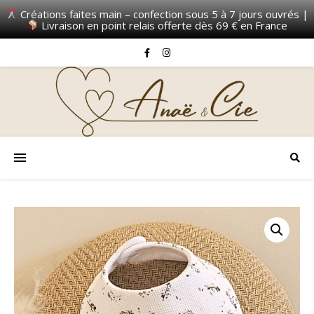
Créations faites main – confection sous 5 à 7 jours ouvrés |
Livraison en point relais offerte dès 69 € en France