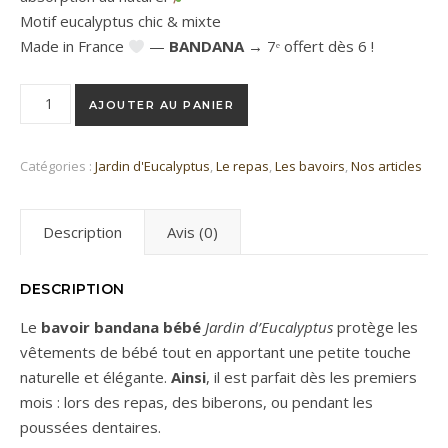
Motif eucalyptus chic & mixte
Made in France
—
BANDANA
→ 7ᵉ offert dès 6 !
quantité de Bavoir Bandana Jardin d'Eucalyptus
AJOUTER AU PANIER
Catégories :
Jardin d'Eucalyptus
,
Le repas
,
Les bavoirs
,
Nos articles
Description
Avis (0)
DESCRIPTION
Le
bavoir bandana bébé
Jardin d’Eucalyptus
protège les
vêtements de bébé tout en apportant une petite touche
naturelle et élégante.
Ainsi
, il est parfait dès les premiers
mois : lors des repas, des biberons, ou pendant les
poussées dentaires.